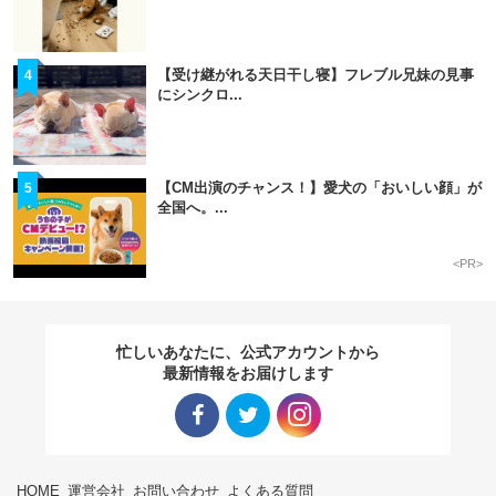
【受け継がれる天日干し寝】フレブル兄妹の見事
4
にシンクロ...
【CM出演のチャンス！】愛犬の「おいしい顔」が
5
全国へ。...
<PR>
忙しいあなたに、公式アカウントから
最新情報をお届けします
Facebo
Twitter
Instagra
HOME
運営会社
お問い合わせ
よくある質問