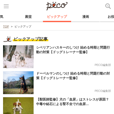
気
殿堂
ピックアップ
漫画
お
TOP
ピックアップ
ピックアップ記事
シベリアンハスキーのしつけ 始める時期と問題行
動の対策【ドッグトレーナー監修】
PECO編集部
ドーベルマンのしつけ 始める時期と問題行動の対
策【ドッグトレーナー監修】
PECO編集部
【獣医師監修】犬の「血尿」はストレスが原因？
中毒や結石による腎不全での血尿...