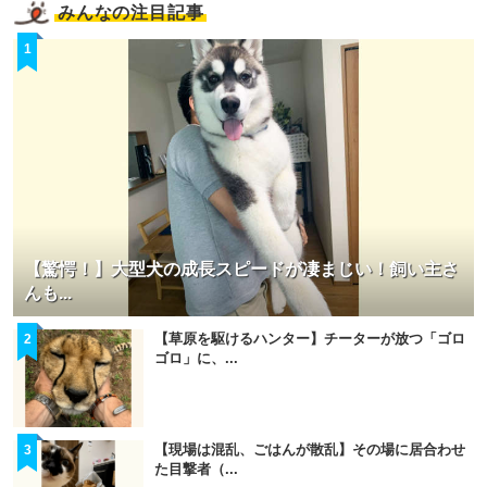
みんなの注目記事
1
【驚愕！】大型犬の成長スピードが凄まじい！飼い主さ
んも...
【草原を駆けるハンター】チーターが放つ「ゴロ
2
ゴロ」に、...
【現場は混乱、ごはんが散乱】その場に居合わせ
3
た目撃者（...