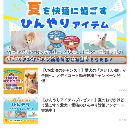
pecodogs
pecocats
いぬ部をフォロー
ねこ部をフォロー
<PR>
カート移動やお散歩がもっと快適に！愛犬・愛猫を夏の
暑さから守る「ひんやりアイテム」3選！
アプリをダウンロードする
【CM出演のチャンス！】愛犬の「おいしい顔」が
全国へ。メディコート動画投稿キャンペーン開
催！
<PR>
【ひんやりアイテムプレゼント】夏のおでかけど
う過ごす？愛犬・愛猫のひんやり対策アンケート
実施中！
<PR>