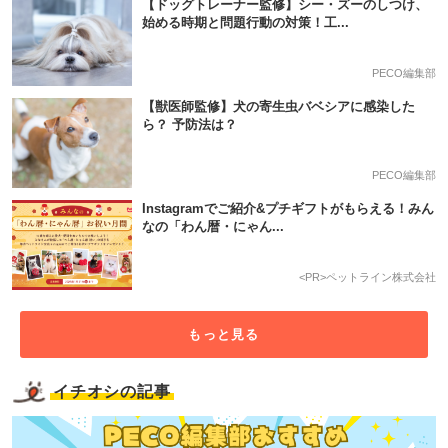
【ドッグトレーナー監修】シー・ズーのしつけ、
始める時期と問題行動の対策！工...
PECO編集部
【獣医師監修】犬の寄生虫バベシアに感染した
ら？ 予防法は？
PECO編集部
Instagramでご紹介&プチギフトがもらえる！みん
なの「わん暦・にゃん...
<PR>ペットライン株式会社
PECOアプリをダウンロード済みの方
もっと見る
アプリで開く
イチオシの記事
閉じる